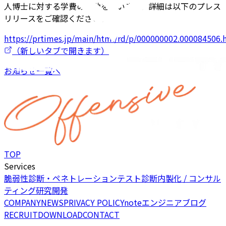
人博士に対する学費の補助を行います。詳細は以下のプレス
リリースをご確認ください。
https://prtimes.jp/main/html/rd/p/000000002.000084506.
（新しいタブで開きます）
お知らせ一覧へ
TOP
Services
脆弱性診断・ペネトレーションテスト
診断内製化 / コンサル
ティング
研究開発
COMPANY
NEWS
PRIVACY POLICY
note
エンジニアブログ
RECRUIT
DOWNLOAD
CONTACT